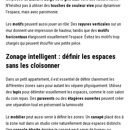
N’hésitez pas à utiliser des
touches de couleur vive
pour dynamiser
l’espace, mais avec parcimonie.
Les
motifs
peuvent aussi jouer un rôle. Des
rayures verticales
sur un
mur donnent une impression de hauteur, tandis que des
motifs
horizontaux
élargissent visuellement l’espace. Évitez les motifs trop
chargés qui peuvent étouffer une petite pièce.
Zonage intelligent : définir les espaces
sans les cloisonner
Dans un petit appartement, il est essentiel de définir clairement les
différentes zones sans pour autant les séparer physiquement. Utilisez
des
tapis
pour délimiter visuellement les espaces, comme le coin salon
du coin repas. Des
paravents
ou des
étagères ouvertes
peuvent créer
une séparation tout en préservant la luminosité.
Le
mobilier
peut aussi servir à définir les zones. Un
canapé
placé dos à
la zone nuit dans un studio crée naturellement deux espaces distincts.
Une
console étroite
derrière le canapé peut servir de bureau ou