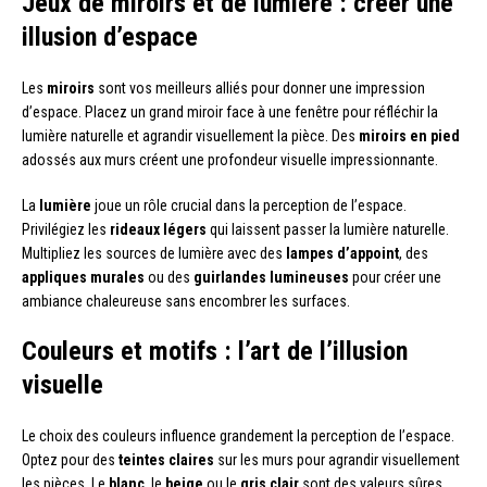
Jeux de miroirs et de lumière : créer une
illusion d’espace
Les
miroirs
sont vos meilleurs alliés pour donner une impression
d’espace. Placez un grand miroir face à une fenêtre pour réfléchir la
lumière naturelle et agrandir visuellement la pièce. Des
miroirs en pied
adossés aux murs créent une profondeur visuelle impressionnante.
La
lumière
joue un rôle crucial dans la perception de l’espace.
Privilégiez les
rideaux légers
qui laissent passer la lumière naturelle.
Multipliez les sources de lumière avec des
lampes d’appoint
, des
appliques murales
ou des
guirlandes lumineuses
pour créer une
ambiance chaleureuse sans encombrer les surfaces.
Couleurs et motifs : l’art de l’illusion
visuelle
Le choix des couleurs influence grandement la perception de l’espace.
Optez pour des
teintes claires
sur les murs pour agrandir visuellement
les pièces. Le
blanc
, le
beige
ou le
gris clair
sont des valeurs sûres.