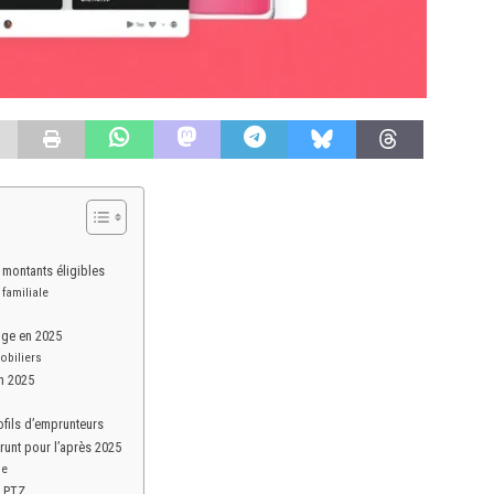
montants éligibles
familiale
nge en 2025
obiliers
n 2025
ofils d’emprunteurs
runt pour l’après 2025
de
u PTZ