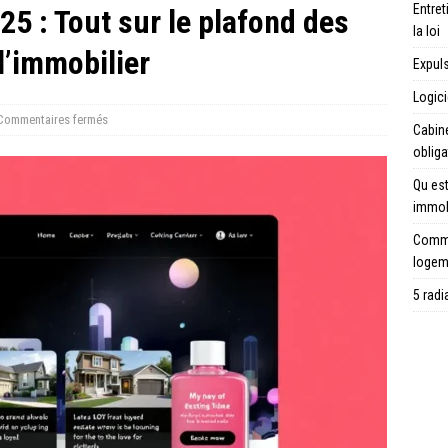
Entret
5 : Tout sur le plafond des
la loi
l’immobilier
Expuls
Logici
Commentaires fermés
Cabine
obliga
Qu est
immob
Commen
logem
5 rad