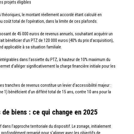
es projets éligibles
héoriques, le montant réellement accordé étant calculé en
u coût total de l’opération, dans la limite de ces plafonds.
posant de 45 000 euros de revenus annuels, souhaitant acquérir un
t bénéficier d’un PTZ de 120 000 euros (40% du prix d’acquisition),
d applicable à sa situation familiale.
intégrables dans l’assiette du PTZ, à hauteur de 10% maximum du
rmet d’alléger significativement la charge financière initiale pour les
s tranches de revenus constitue un levier d’accessibilité majeur :
1) bénéficient d’un différé total de 15 ans, contre 10 ans pour la
 de biens : ce qui change en 2025
dans l’approche territoriale du dispositif. Le zonage, initialement
é profondément remanié pour s’aligner avec les objectifs de