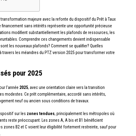
transformation majeure avec la refonte du dispositif du Prêt à Taux
e financement sans intérêts représente une opportunité précieuse
tions modifient substantiellement les plafonds de ressources, les
pruntables. Comprendre ces changements devient indispensable
s sont les nouveaux plafonds? Comment se qualifier? Quelles
 à travers les méandres du PTZ version 2025 pour transformer votre
isés pour 2025
our l’année
2025
, avec une orientation claire vers la transition
ges modestes. Ce prêt complémentaire, accordé sans intérêts,
 logement neuf ou ancien sous conditions de travaux.
spositif sur les
zones tendues
, principalement les métropoles où
ments reste préoccupant. Les zones A, A bis et B1 bénéficient
s zones B2 et C voient leur éligibilité fortement restreinte, sauf pour
.