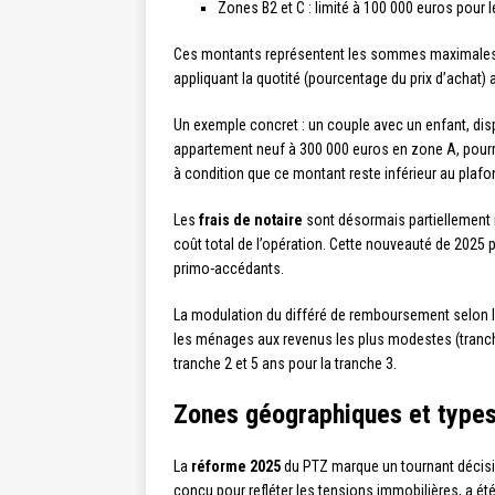
Zones B2 et C : limité à 100 000 euros pour l
Ces montants représentent les sommes maximales t
appliquant la quotité (pourcentage du prix d’achat) a
Un exemple concret : un couple avec un enfant, dis
appartement neuf à 300 000 euros en zone A, pourrai
à condition que ce montant reste inférieur au plafon
Les
frais de notaire
sont désormais partiellement 
coût total de l’opération. Cette nouveauté de 2025 pe
primo-accédants.
La modulation du différé de remboursement selon le
les ménages aux revenus les plus modestes (tranche 
tranche 2 et 5 ans pour la tranche 3.
Zones géographiques et types
La
réforme 2025
du PTZ marque un tournant décisif 
conçu pour refléter les tensions immobilières, a ét