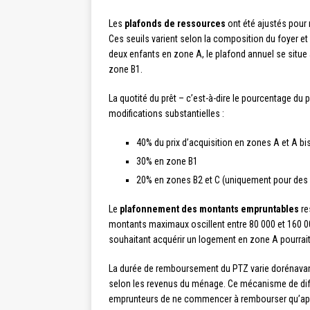
Les
plafonds de ressources
ont été ajustés pour
Ces seuils varient selon la composition du foyer et
deux enfants en zone A, le plafond annuel se situe
zone B1.
La quotité du prêt – c’est-à-dire le pourcentage du 
modifications substantielles :
40% du prix d’acquisition en zones A et A bi
30% en zone B1
20% en zones B2 et C (uniquement pour des p
Le
plafonnement des montants empruntables
re
montants maximaux oscillent entre 80 000 et 160 00
souhaitant acquérir un logement en zone A pourrait 
La durée de remboursement du PTZ varie dorénavant 
selon les revenus du ménage. Ce mécanisme de dif
emprunteurs de ne commencer à rembourser qu’après 