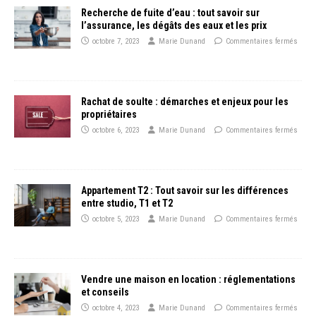
Recherche de fuite d’eau : tout savoir sur
l’assurance, les dégâts des eaux et les prix
octobre 7, 2023
Marie Dunand
Commentaires fermés
Rachat de soulte : démarches et enjeux pour les
propriétaires
octobre 6, 2023
Marie Dunand
Commentaires fermés
Appartement T2 : Tout savoir sur les différences
entre studio, T1 et T2
octobre 5, 2023
Marie Dunand
Commentaires fermés
Vendre une maison en location : réglementations
et conseils
octobre 4, 2023
Marie Dunand
Commentaires fermés